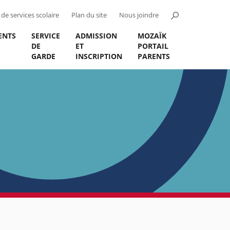
de services scolaire
Plan du site
Nous joindre
ENTS
SERVICE
ADMISSION
MOZAÏK
DE
ET
PORTAIL
GARDE
INSCRIPTION
PARENTS