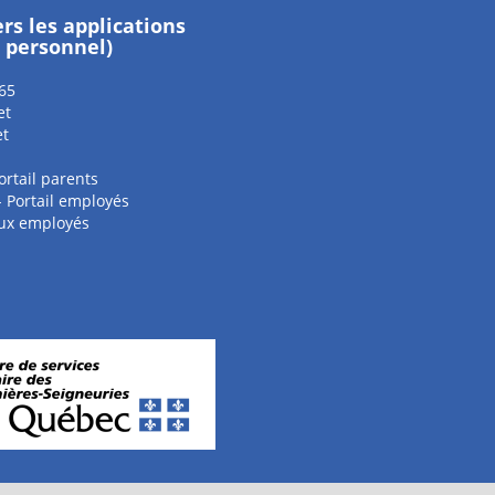
ers les applications
e personnel)
65
et
et
ortail parents
 - Portail employés
aux employés