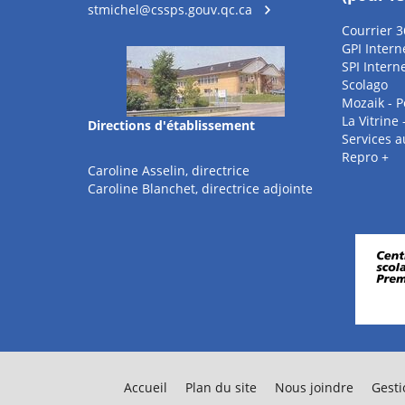
stmichel@cssps.gouv.qc.ca
Courrier 3
GPI Intern
SPI Intern
Scolago
Mozaik - P
La Vitrine
Directions d'établissement
Services 
Repro +
Caroline Asselin, directrice
Caroline Blanchet, directrice adjointe
Accueil
Plan du site
Nous joindre
Gesti