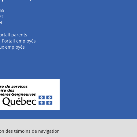
65
et
et
ortail parents
 - Portail employés
aux employés
on des témoins de navigation