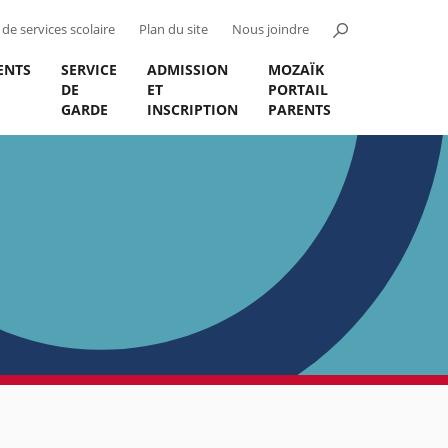
de services scolaire
Plan du site
Nous joindre
ENTS
SERVICE
ADMISSION
MOZAÏK
DE
ET
PORTAIL
GARDE
INSCRIPTION
PARENTS