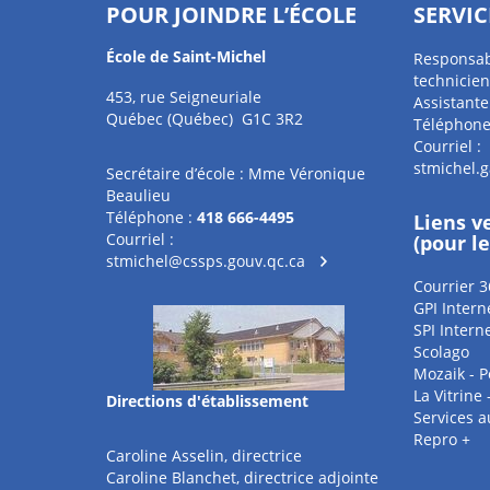
POUR JOINDRE L’ÉCOLE
SERVIC
École de Saint-Michel
Responsabl
technicien
453, rue Seigneuriale
Assistante
Québec (Québec) G1C 3R2
Téléphone
Courriel :
stmichel.
Secrétaire d’école : Mme Véronique
Beaulieu
Téléphone :
418 666-4495
Liens v
Courriel :
(pour l
stmichel@cssps.gouv.qc.ca
Courrier 3
GPI Intern
SPI Intern
Scolago
Mozaik - P
La Vitrine
Directions d'établissement
Services 
Repro +
Caroline Asselin, directrice
Caroline Blanchet, directrice adjointe