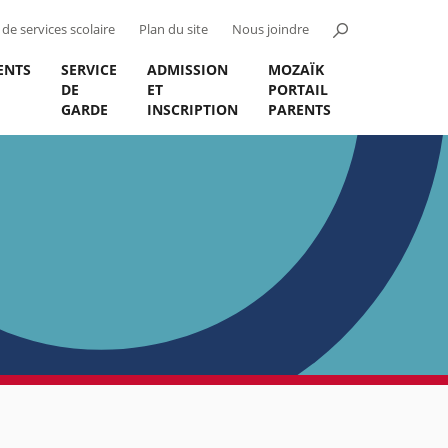
de services scolaire
Plan du site
Nous joindre
ENTS
SERVICE
ADMISSION
MOZAÏK
DE
ET
PORTAIL
GARDE
INSCRIPTION
PARENTS