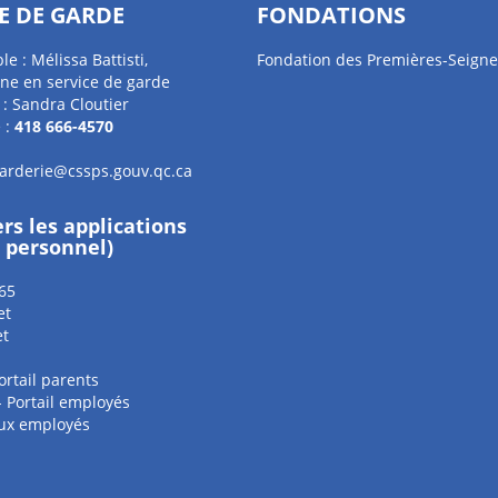
E DE GARDE
FONDATIONS
e : Mélissa Battisti,
Fondation des Premières-Seigne
ne en service de garde
 : Sandra Cloutier
 :
418 666-4570
garderie@cssps.gouv.qc.ca
ers les applications
e personnel)
65
et
et
ortail parents
 - Portail employés
aux employés